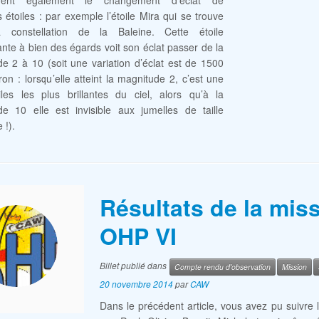
èrent également le changement d’éclat de
s étoiles : par exemple l’étoile Mira qui se trouve
 constellation de la Baleine. Cette étoile
ante à bien des égards voit son éclat passer de la
e 2 à 10 (soit une variation d’éclat est de 1500
iron : lorsqu’elle atteint la magnitude 2, c’est une
les les plus brillantes du ciel, alors qu’à la
e 10 elle est invisible aux jumelles de taille
!).
Résultats de la mis
OHP VI
Billet publié dans
Compte rendu d'observation
Mission
20 novembre 2014
par
CAW
Dans le précédent article, vous avez pu suivre 