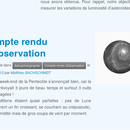
nous avons obtenus. Pour rappel, notre objecti
mesurer les variations de luminosité d’astéroïdes
pte rendu
bservation
lié dans
le
Astrophotographie
Compte rendu d'observation
012
par
Matthieu BACHSCHMIDT
week-end de la Pentecôte s’annonçait bien, car la
évoyait 3 jours de beau temps et surtout 3 nuits
agées !
ditions étaient quasi parfaites : pas de Lune
ent un fin croissant, se couchant au crépuscule),
midité mais de gros coups de vent par moment.