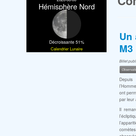
Com
Hémisphère Nord
Un 
Décroissante 51%
M3
Calendrier Lunaire
Billet pub
Observati
Depuis l
l’Homme 
ont permi
par leur
Il remar
l’éclip
l’appari
comètes 