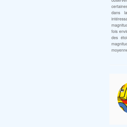
observ
certaine
dans la
intéress
magnitud
fois env
des étoi
magnitud
moyenne 