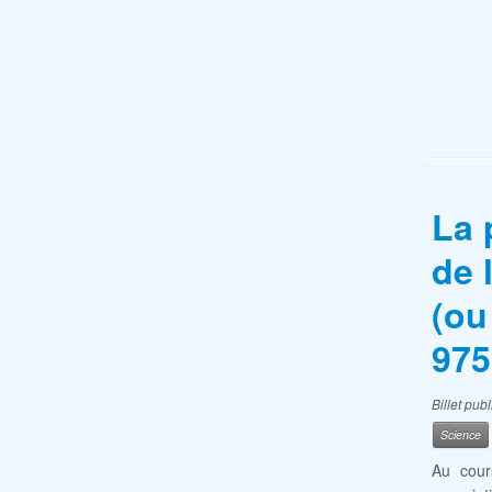
La 
de 
(ou
975
Billet pub
Science
Au cour