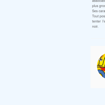
associat
plus gro
Ses cara
Tout pos
tenter l
noir.