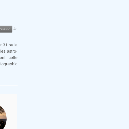
le
rvation
r 31 ou la
les astro-
ent cette
tographie