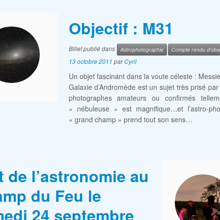
Objectif : M31
Billet publié dans
Astrophotographie
Compte rendu d'obse
13 octobre 2011
par
Cyril
Un objet fascinant dans la voute céleste : Messie
Galaxie d’Andromède est un sujet très prisé par 
photographes amateurs ou confirmés tellem
« nébuleuse » est magnifique…et l’astro-pho
« grand champ » prend tout son sens…
t de l’astronomie au
mp du Feu le
edi 24 septembre