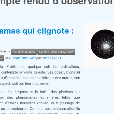
pte rendu d’observatio
amas qui clignote :
lié dans
Astrophotographie
Compte rendu d'observation
le
12 septembre 2020
par
Hubert GULLY
on
a Préhistoire, quelque soit les civilisations,
contemple la voûte céleste. Ses observations lui
s d’identifier des astres différents des autres, soit
 aspect, soit par leur mouvement.
qua les éclipses et le ballet des planètes sur
tique, des phénomènes éphémères telles que
tion d’étoiles nouvelles (novae) et le passage de
ou de météores. Certains observateurs attentifs