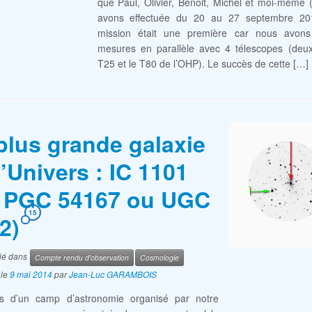
que Paul, Olivier, Benoit, Michel et moi-même 
avons effectuée du 20 au 27 septembre 20
mission était une première car nous avons
mesures en parallèle avec 4 télescopes (deu
T25 et le T80 de l’OHP). Le succès de cette […]
plus grande galaxie
l’Univers : IC 1101
 PGC 54167 ou UGC
15
2)
lié dans
Compte rendu d'observation
Cosmologie
le
9 mai 2014
par
Jean-Luc GARAMBOIS
s d’un camp d’astronomie organisé par notre