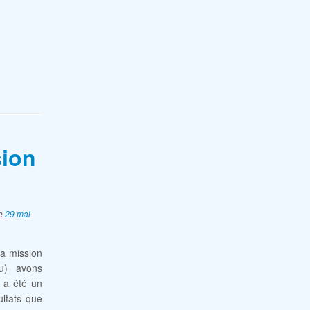
sion
e
29 mai
la mission
eu) avons
n a été un
ultats que