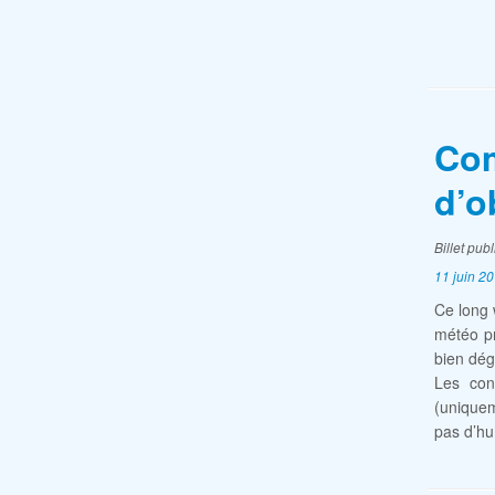
Com
d’o
Billet pub
11 juin 2
Ce long 
météo pr
bien dég
Les con
(uniquem
pas d’hu