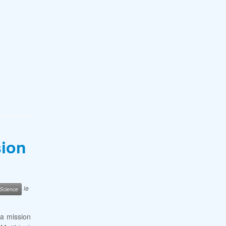
sion
le
Science
la mission