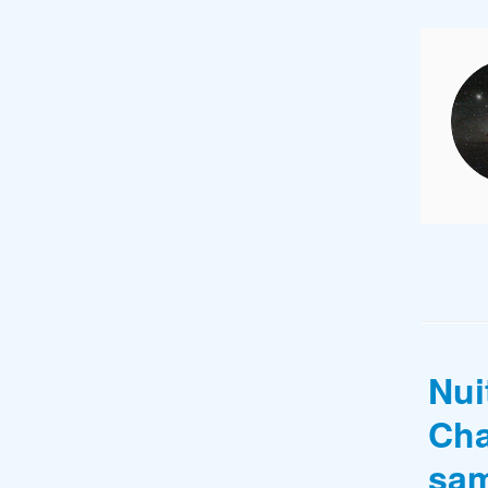
Nui
Cha
sam