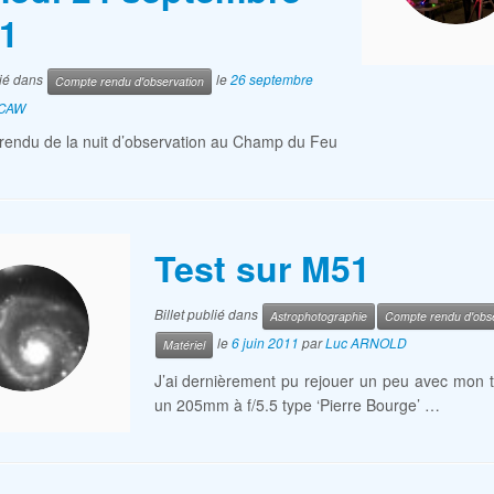
1
lié dans
le
26 septembre
Compte rendu d'observation
CAW
endu de la nuit d’observation au Champ du Feu
Test sur M51
Billet publié dans
Astrophotographie
Compte rendu d'obse
le
6 juin 2011
par
Luc ARNOLD
Matériel
J’ai dernièrement pu rejouer un peu avec mon 
un 205mm à f/5.5 type ‘Pierre Bourge’ …