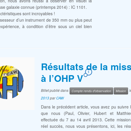
ion, nous avons réussi à observer en visuel la
sse galaxie connue (printemps 2014) : IC 1101.
ctéristiques sont incroyables !
sesseur d’un instrument de 350 mm ou plus peut
’expérience, à condition d’être sous un ciel bien
Résultats de la mis
1
à l’OHP V
Billet publié dans
l
Compte rendu d'observation
Mission
2013
par
CAW
Dans le précédent article, vous avez pu suivre 
que nous (Paul, Olivier, Hubert et Matthi
effectuée du 7 au 14 avril 2013. Cette missio
réel succès, nous vous présentons, ici, les rés