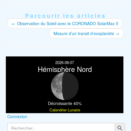
Parcourir les articles
←
Observation du Soleil avec le CORONADO SolarMax II
Mesure d’un transit d’exoplanète
→
2026-08-07
Hémisphère Nord
Décroissante 40%
Calendrier Lunaire
Connexion
Search Button
Search
for: