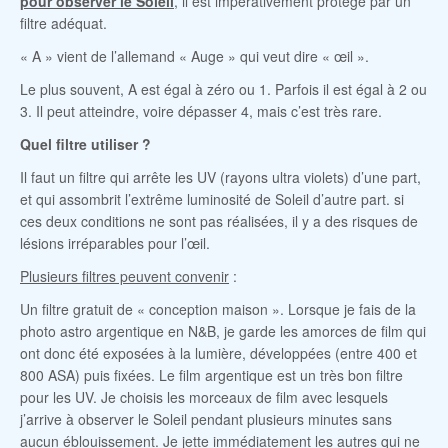
pour observer le Soleil
, il est impérativement protégé par un
filtre adéquat.
« A » vient de l’allemand « Auge » qui veut dire « œil ».
Le plus souvent, A est égal à zéro ou 1. Parfois il est égal à 2 ou
3. Il peut atteindre, voire dépasser 4, mais c’est très rare.
Quel filtre utiliser ?
Il faut un filtre qui arrête les UV (rayons ultra violets) d’une part,
et qui assombrit l’extrême luminosité de Soleil d’autre part. si
ces deux conditions ne sont pas réalisées, il y a des risques de
lésions irréparables pour l’œil.
Plusieurs filtres peuvent convenir
:
Un filtre gratuit de « conception maison ». Lorsque je fais de la
photo astro argentique en N&B, je garde les amorces de film qui
ont donc été exposées à la lumière, développées (entre 400 et
800 ASA) puis fixées. Le film argentique est un très bon filtre
pour les UV. Je choisis les morceaux de film avec lesquels
j’arrive à observer le Soleil pendant plusieurs minutes sans
aucun éblouissement. Je jette immédiatement les autres qui ne