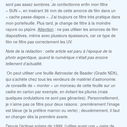
sont pas assez sombres. Je confectionne enfin mon filtre
« SUN », en insérant 36 mm de cette amorce de film dans un
« cache passe-diapos ». J’ai toujours ce filtre très pratique dans
mon portefeuille. Plus tard, je change de filtre à la moindre
rayure ou piqûre.
Attention
: ne pas utiliser les amorces de film
diapositives, même avec plusieurs épaisseurs, car ce type de
film ne filtre pas correctement les UV.
Note de la rédaction : cette article est paru à l’époque de la
photo argentique, quand le numérique n’était pas encore
tellement d’actualité.
On peut utiliser une feuille Astrosolar de Baader (Grade ND5),
qui s’achète chez tous les vendeurs de matériel d’astronomie.
Je conseille de « monter » un morceau de cette feuille sur un
cadre en carton par exemple, en évitant les pliures (mais
quelques ondulations ne sont pas gênantes). Personnellement,
je n’aime pas ce filtre pour deux raisons : premièrement l’image
est bleue (je la préfère marron ou verte) ; deuxièmement, il faut
en changer dès la première avarie.
Depuis l’éclipse solaire de 1999, j’utilise aussi une « paire de