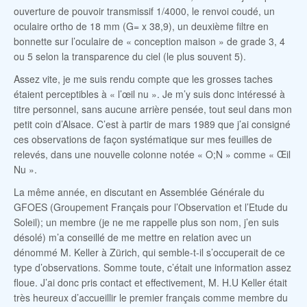
ouverture de pouvoir transmissif 1/4000, le renvoi coudé, un
oculaire ortho de 18 mm (G= x 38,9), un deuxième filtre en
bonnette sur l’oculaire de « conception maison » de grade 3, 4
ou 5 selon la transparence du ciel (le plus souvent 5).
Assez vite, je me suis rendu compte que les grosses taches
étaient perceptibles à « l’œil nu ». Je m’y suis donc intéressé à
titre personnel, sans aucune arrière pensée, tout seul dans mon
petit coin d’Alsace. C’est à partir de mars 1989 que j’ai consigné
ces observations de façon systématique sur mes feuilles de
relevés, dans une nouvelle colonne notée « O;N » comme « Œil
Nu ».
La même année, en discutant en Assemblée Générale du
GFOES (Groupement Français pour l’Observation et l’Etude du
Soleil); un membre (je ne me rappelle plus son nom, j’en suis
désolé) m’a conseillé de me mettre en relation avec un
dénommé M. Keller à Zürich, qui semble-t-il s’occuperait de ce
type d’observations. Somme toute, c’était une information assez
floue. J’ai donc pris contact et effectivement, M. H.U Keller était
très heureux d’accueillir le premier français comme membre du