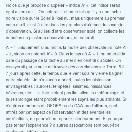
indice que je propose d’appeler « indice A' ». cet indice serait
égal à zéro ou 1. On noterait 1 chaque fois qu’il y a une tache
noire visible sur le Soleil à l’œil nu, mais uniquement au premier
coup d’œil, c’est-à-dire dans les premiers dixièmes de seconde
d’observation. Si au lieu d’être observateur isolé, on collecte les
données de plusieurs observateurs, on noterait
A’ = 1 uniquement si au moins la moitié des observateurs note A’
= 1, sinon on noterait A’ = 0. Dans le cas où A’ = 1, on noterait la
date du passage de la tache au méridien central du Soleil. On
essayerait par la suite de trouver des corrélations sur Terre, 5 à
7 jours après cette, le temps que le vent solaire vienne baigner
notre planète. Je n’a aucun a priori, toutes les pistes sont
envisageables : aurores, tempêtes, séismes, naissances,
névroses, etc. …la liste n’étant pas limitative, la météorologie et
la séismologie étant probablement les sujets les plus attirants. Si
d’autres membres du GFOES ou du CAW ou d’ailleurs, sont
attirés par cet aspect de l’observation et des éventuelles
corrélations, on pourrait en reparler ultérieurement. Et pourquoi
pas tenter l’expérience ? d’autres associations sont peut-être
également intéressées …