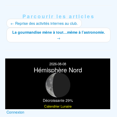
Parcourir les articles
←
Reprise des activités internes au club.
La gourmandise mène à tout…même à l’astronomie.
→
2026-08-08
Hémisphère Nord
Décroissante 29%
Calendrier Lunaire
Connexion