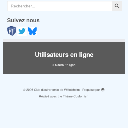
Search Button
Search
for:
Suivez nous
Utilisateurs en ligne
En ligne
8 Users
·
© 2026
Club d'astronomie de Wittelsheim
·
Propulsé par
·
Réalisé avec the
Thème Customizr
·