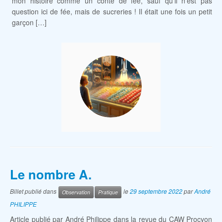
mon histoire comme un conte de fée, sauf qu’il n’est pas
question ici de fée, mais de sucreries ! Il était une fois un petit
garçon […]
Le nombre A.
Billet publié dans
le
29 septembre 2022
par
André
Observation
Pratique
PHILIPPE
Article publié par André Philippe dans la revue du CAW Procyon