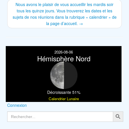
Nous avons le plaisir de vous accueillir les mardis soir
tous les quinze jours. Vous trouverez les dates et les
sujets de nos réunions dans la rubrique « calendrier » de
la page d’accueil.
→
2026-08-06
Hémisphère Nord
Décroissante 51%
Calendrier Lunaire
Connexion
Search Button
Search
for: