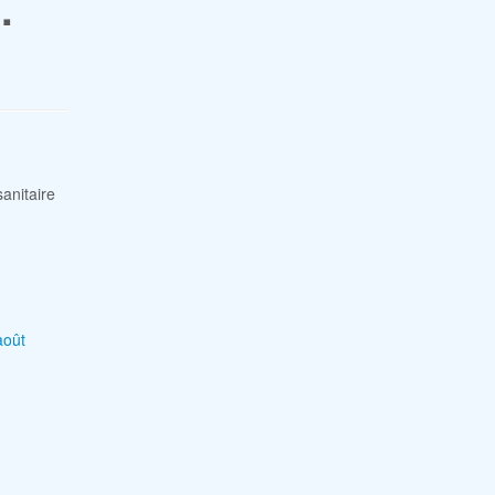
.
anitaire
août