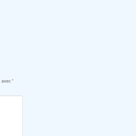
s avec
*