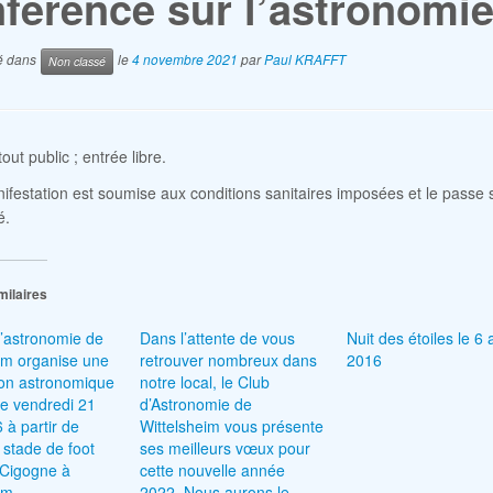
férence sur l’astronomie
ié dans
le
4 novembre 2021
par
Paul KRAFFT
Non classé
out public ; entrée libre.
ifestation est soumise aux conditions sanitaires imposées et le passe s
é.
milaires
’astronomie de
Dans l’attente de vous
Nuit des étoiles le 6 
im organise une
retrouver nombreux dans
2016
ion astronomique
notre local, le Club
le vendredi 21
d’Astronomie de
 à partir de
Wittelsheim vous présente
stade de foot
ses meilleurs vœux pour
 Cigogne à
cette nouvelle année
eim
2022. Nous aurons le