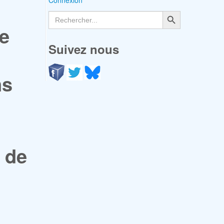
Connexion
Search Button
Search
for:
de
Suivez nous
ns
 de