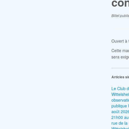
con
Billet publ
Ouvert à t
Cette man
sera exig
Articles si
Le Club d
Wittelshe
observat
publique 
août 2026
21h00 au 
rue de la
Wittelsh