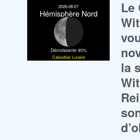
Le 
2026-08-07
Hémisphère Nord
Wit
vou
nov
Décroissante 40%
Calendrier Lunaire
la 
Wit
Rei
son
d’o