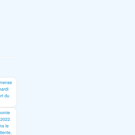
immense
mardi
ort du
onomie
 2022.
ns le
ttente,