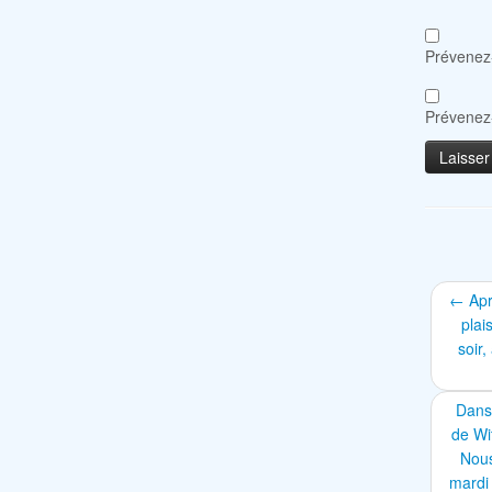
Prévenez-
Prévenez-
←
Apr
plai
soir,
Dans 
de Wi
Nous
mardi 