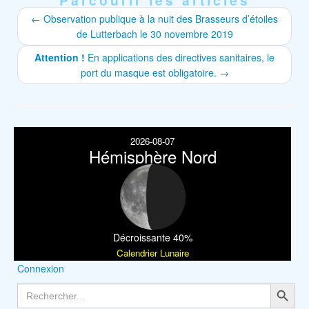
Parcourir les articles
←
Observation publique à la nuit des Brasseurs d’étoiles
de Lutterbach le 30 novembre 2019
Attention !
En applications des directives sanitaires, le
port du masque est obligatoire.
→
2026-08-07
Hémisphère Nord
Décroissante 40%
Calendrier Lunaire
Connexion
Search Button
Search
for: