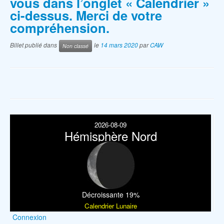
vous dans l’onglet « Calendrier »
ci-dessus. Merci de votre
compréhension.
Billet publié dans
le
14 mars 2020
par
CAW
Non classé
2026-08-09
Hémisphère Nord
Décroissante 19%
Calendrier Lunaire
Connexion