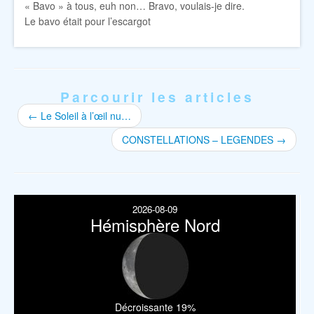
« Bavo » à tous, euh non… Bravo, voulais-je dire.
Le bavo était pour l’escargot
Parcourir les articles
←
Le Soleil à l’œil nu…
CONSTELLATIONS – LEGENDES
→
2026-08-09
Hémisphère Nord
Décroissante 19%