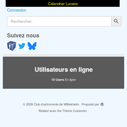
Calendrier Lunaire
Connexion
Search Button
Search
for:
Suivez nous
Utilisateurs en ligne
En ligne
10 Users
·
© 2026
Club d'astronomie de Wittelsheim
·
Propulsé par
·
Réalisé avec the
Thème Customizr
·