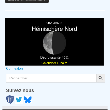
2026-08-07
Hémisphère Nord
Décroissante 40%
Calendrier Lunaire
Connexion
Search Button
Search
for:
Suivez nous