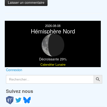
2026-08-08
Hémisphère Nord
Décroissante 29%
Calendrier Lunaire
Connexion
Search Button
Search
for:
Suivez nous