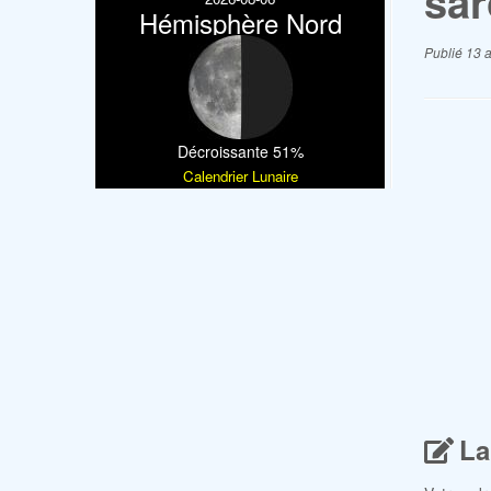
sar
Hémisphère Nord
Publié
13 a
Décroissante 51%
Calendrier Lunaire
La