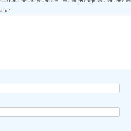
esse e-mail ne sera pas publiée.
Les champs obligatoires sont indiqué
aire
*