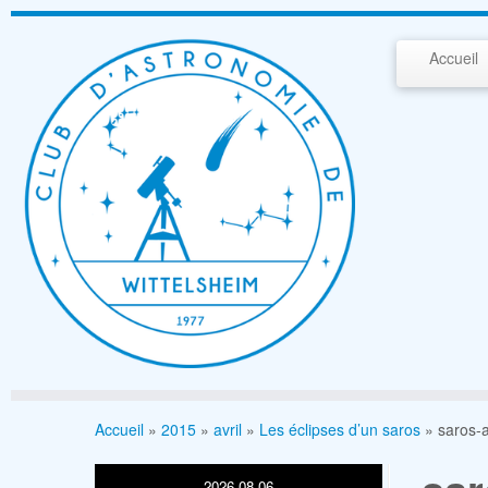
Passer
au
Accueil
contenu
Accueil
»
2015
»
avril
»
Les éclipses d’un saros
»
saros-
2026-08-06