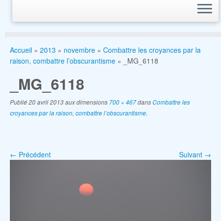
Accueil
»
2013
»
novembre
»
Combattre les croyances par la
raison, combattre l’obscurantisme
»
_MG_6118
_MG_6118
Publié
20 avril 2013
aux dimensions
700 × 467
dans
Combattre les
croyances par la raison, combattre l’obscurantisme
.
← Précédent
Suivant →