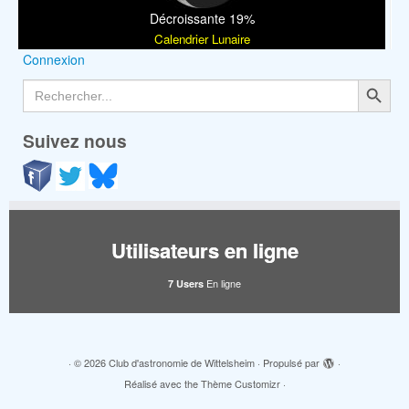
Décroissante 19%
Calendrier Lunaire
Connexion
Search Button
Search
for:
Suivez nous
Utilisateurs en ligne
En ligne
7 Users
·
© 2026
Club d'astronomie de Wittelsheim
·
Propulsé par
·
Réalisé avec the
Thème Customizr
·