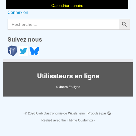
Calendrier Lunaire
Connexion
Search Button
Search
for:
Suivez nous
Utilisateurs en ligne
En ligne
4 Users
·
© 2026
Club d'astronomie de Wittelsheim
·
Propulsé par
·
Réalisé avec the
Thème Customizr
·