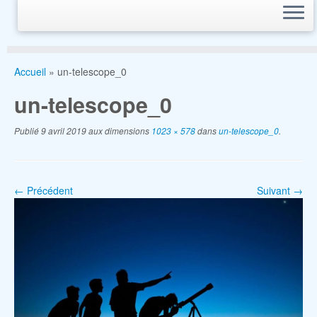
Accueil
»
un-telescope_0
un-telescope_0
Publié
9 avril 2019
aux dimensions
1023 × 578
dans
un-telescope_0
.
← Précédent
Suivant →