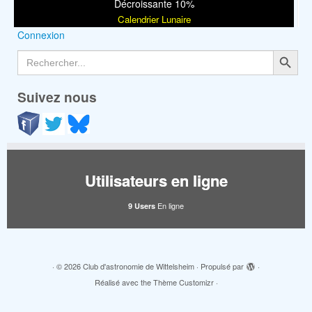
Décroissante 10%
Calendrier Lunaire
Connexion
Search Button
Search
for:
Suivez nous
Utilisateurs en ligne
En ligne
9 Users
·
© 2026
Club d'astronomie de Wittelsheim
·
Propulsé par
·
Réalisé avec the
Thème Customizr
·