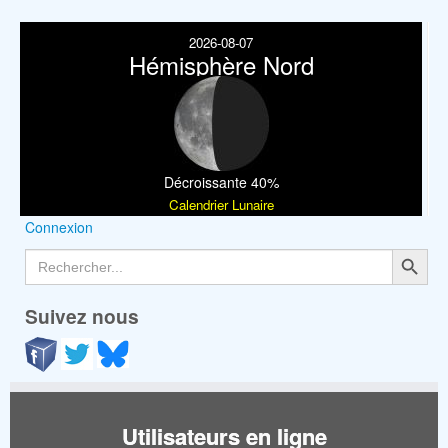
2026-08-07
Hémisphère Nord
Décroissante 40%
Calendrier Lunaire
Connexion
Search Button
Search
for:
Suivez nous
Utilisateurs en ligne