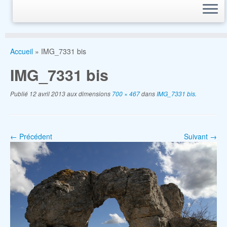
Accueil
»
IMG_7331 bis
IMG_7331 bis
Publié
12 avril 2013
aux dimensions
700 × 467
dans
IMG_7331 bis
.
← Précédent
Suivant →