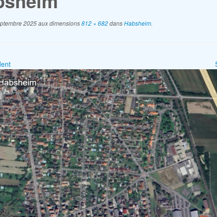
bsheim
eptembre 2025
aux dimensions
812 × 682
dans
Habsheim
.
ent