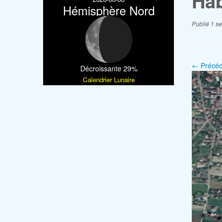
Ha
Hémisphère Nord
Publié
1 s
← Précéd
Décroissante 29%
Calendrier Lunaire