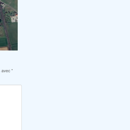
s avec
*