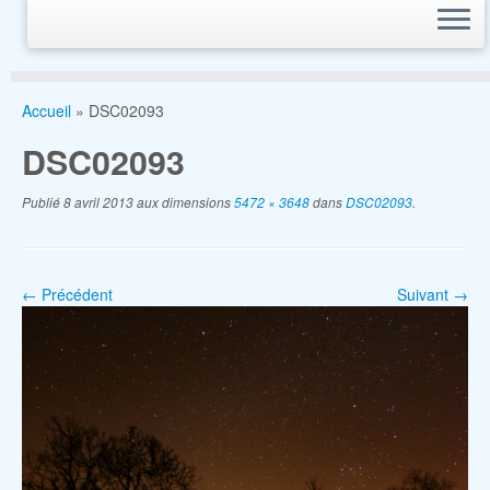
Accueil
»
DSC02093
DSC02093
Publié
8 avril 2013
aux dimensions
5472 × 3648
dans
DSC02093
.
← Précédent
Suivant →