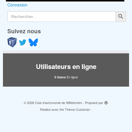
Connexion
Search Button
Search
for:
Suivez nous
Utilisateurs en ligne
En ligne
3 Users
·
© 2026
Club d'astronomie de Wittelsheim
·
Propulsé par
·
Réalisé avec the
Thème Customizr
·