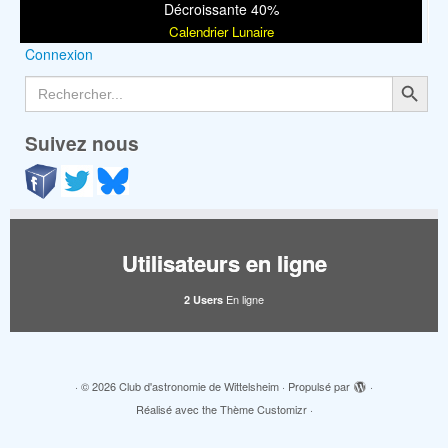
Décroissante 40%
Calendrier Lunaire
Connexion
Search Button
Search
for:
Suivez nous
Utilisateurs en ligne
En ligne
2 Users
·
© 2026
Club d'astronomie de Wittelsheim
·
Propulsé par
·
Réalisé avec the
Thème Customizr
·