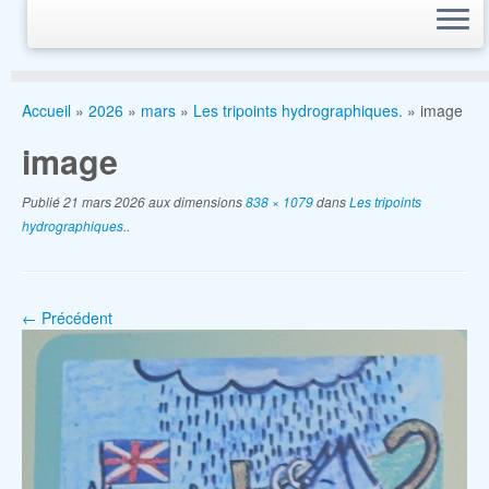
Accueil
»
2026
»
mars
»
Les tripoints hydrographiques.
»
image
image
Publié
21 mars 2026
aux dimensions
838 × 1079
dans
Les tripoints
hydrographiques.
.
← Précédent