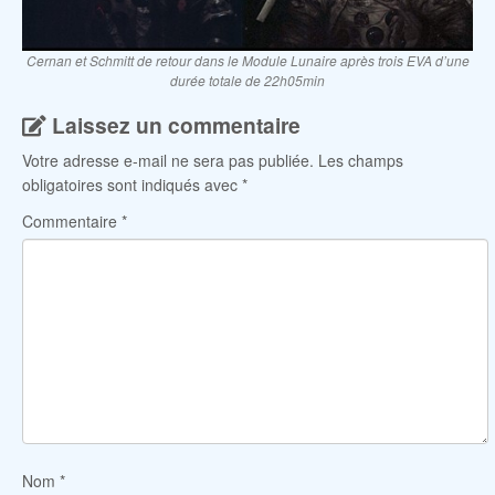
Cernan et Schmitt de retour dans le Module Lunaire après trois EVA d’une
durée totale de 22h05min
Laissez un commentaire
Votre adresse e-mail ne sera pas publiée.
Les champs
obligatoires sont indiqués avec
*
Commentaire
*
Nom
*