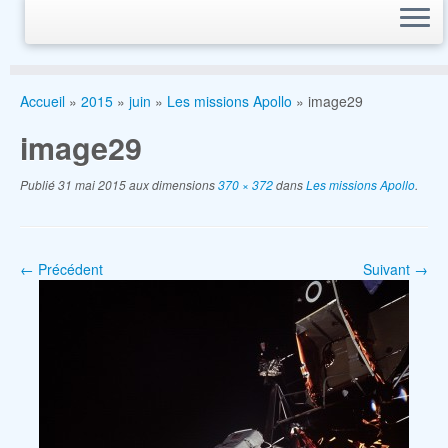
Accueil
»
2015
»
juin
»
Les missions Apollo
»
image29
image29
Publié
31 mai 2015
aux dimensions
370 × 372
dans
Les missions Apollo
.
← Précédent
Suivant →