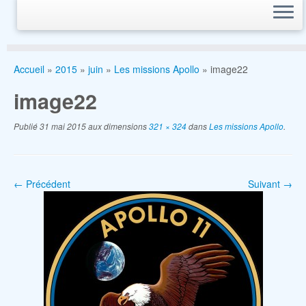
Accueil
»
2015
»
juin
»
Les missions Apollo
»
image22
image22
Publié
31 mai 2015
aux dimensions
321 × 324
dans
Les missions Apollo
.
← Précédent
Suivant →