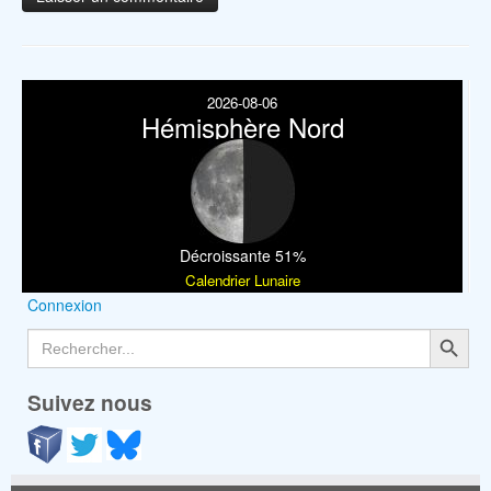
2026-08-06
Hémisphère Nord
Décroissante 51%
Calendrier Lunaire
Connexion
Search Button
Search
for:
Suivez nous