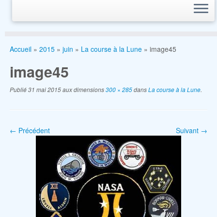
Accueil
»
2015
»
juin
»
La course à la Lune
»
image45
image45
Publié
31 mai 2015
aux dimensions
300 × 285
dans
La course à la Lune
.
← Précédent
Suivant →