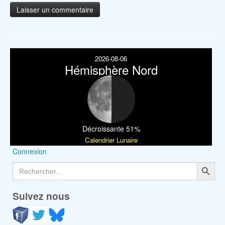
2026-08-06
Hémisphère Nord
Décroissante 51%
Calendrier Lunaire
Connexion
Search Button
Search
for:
Suivez nous