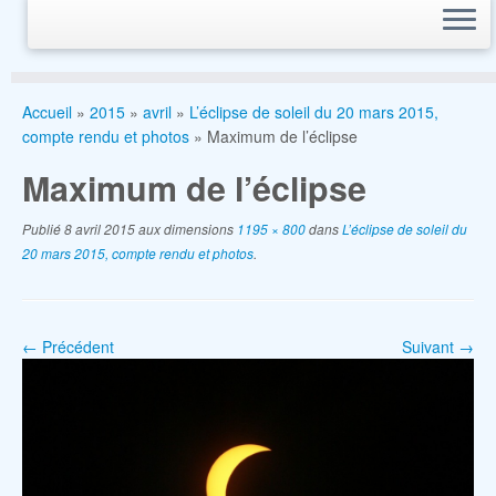
Accueil
»
2015
»
avril
»
L’éclipse de soleil du 20 mars 2015,
compte rendu et photos
»
Maximum de l’éclipse
Maximum de l’éclipse
Publié
8 avril 2015
aux dimensions
1195 × 800
dans
L’éclipse de soleil du
20 mars 2015, compte rendu et photos
.
← Précédent
Suivant →