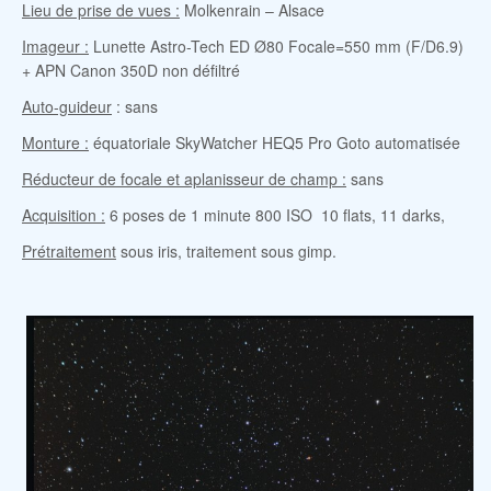
Lieu de prise de vues :
Molkenrain – Alsace
Imageur :
Lunette Astro-Tech ED Ø80 Focale=550 mm (F/D6.9)
+ APN Canon 350D non défiltré
Auto-guideur
: sans
Monture :
équatoriale SkyWatcher HEQ5 Pro Goto automatisée
Réducteur de focale et aplanisseur de champ :
sans
Acquisition :
6 poses de 1 minute 800 ISO 10 flats, 11 darks,
Prétraitement
sous iris, traitement sous gimp.