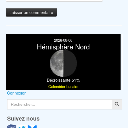
2026-08-06
Hémisphère Nord
Décroissante 51%
Calendrier Lunaire
Connexion
Search Button
Search
for:
Suivez nous