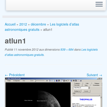
Accueil
»
2012
»
décembre
»
Les logiciels d’atlas
astronomiques gratuits
»
atlun1
atlun1
Publié
11 novembre 2012
aux dimensions
939 × 684
dans
Les logiciels
d’atlas astronomiques gratuits
.
← Précédent
Suivant →