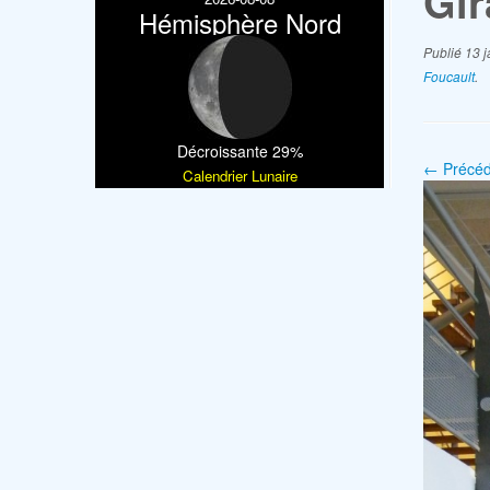
Gir
Hémisphère Nord
Publié
13 j
Foucault
.
Décroissante 29%
← Précéd
Calendrier Lunaire