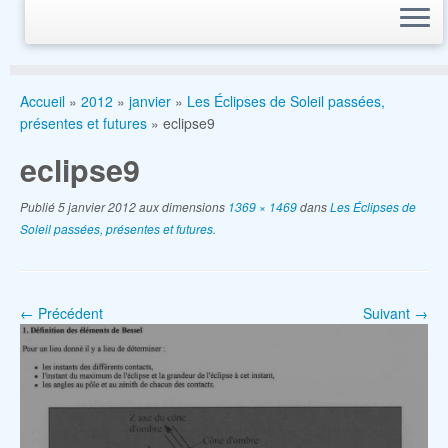
Accueil
»
2012
»
janvier
»
Les Éclipses de Soleil passées,
présentes et futures
»
eclipse9
eclipse9
Publié
5 janvier 2012
aux dimensions
1369 × 1469
dans
Les Éclipses de
Soleil passées, présentes et futures
.
← Précédent
Suivant →