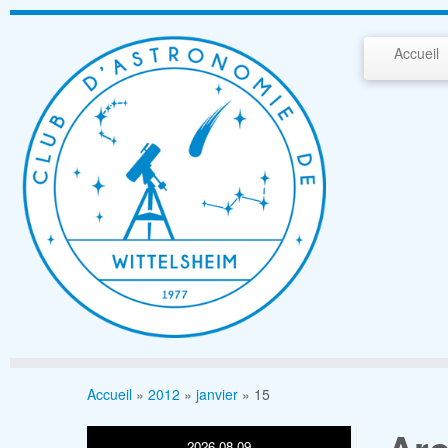
Passer
au
Accueil
contenu
Accueil
»
2012
»
janvier
»
15
2026-08-09