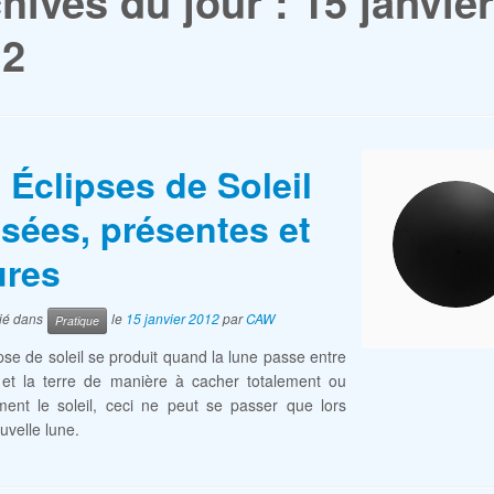
hives du jour :
15 janvier
12
 Éclipses de Soleil
sées, présentes et
ures
lié dans
le
15 janvier 2012
par
CAW
Pratique
pse de soleil se produit quand la lune passe entre
l et la terre de manière à cacher totalement ou
ement le soleil, ceci ne peut se passer que lors
uvelle lune.