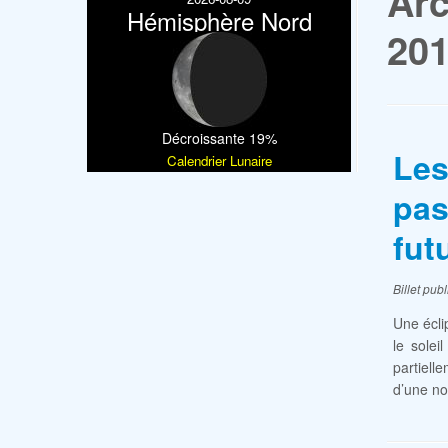
Arc
Hémisphère Nord
20
Décroissante 19%
Les
Calendrier Lunaire
pas
fut
Billet pub
Une écli
le solei
partiell
d’une no