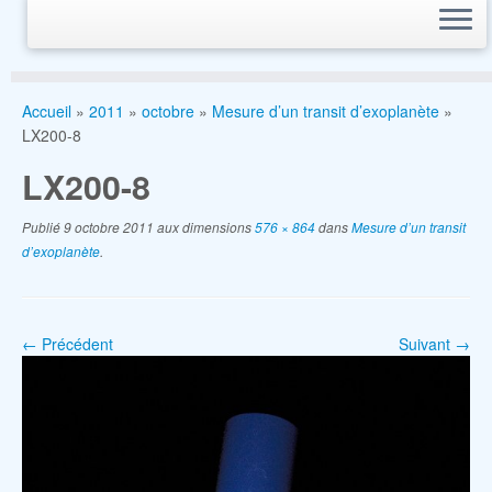
Accueil
»
2011
»
octobre
»
Mesure d’un transit d’exoplanète
»
LX200-8
LX200-8
Publié
9 octobre 2011
aux dimensions
576 × 864
dans
Mesure d’un transit
d’exoplanète
.
← Précédent
Suivant →