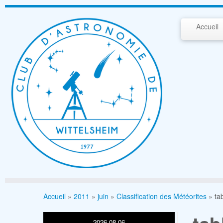
Passer
au
Accueil
contenu
Accueil
»
2011
»
juin
»
Classification des Météorites
»
ta
2026-08-06