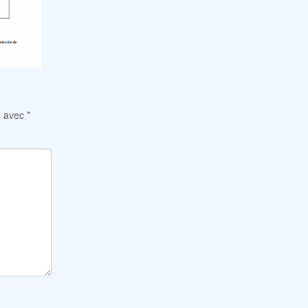
s avec
*