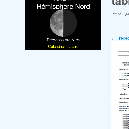
tab
Hémisphère Nord
Publié
2 ju
← Précéd
Décroissante 51%
Calendrier Lunaire