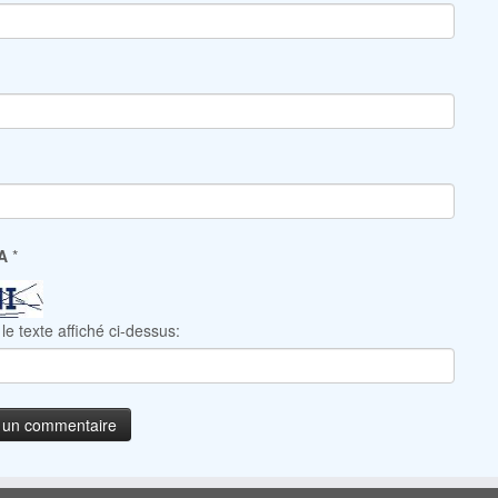
HA
*
le texte affiché ci-dessus: