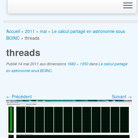
Accueil
»
2011
»
mai
»
Le calcul partagé en astronomie sous
BOINC
»
threads
threads
Publié
14 mai 2011
aux dimensions
1680 × 1050
dans
Le calcul partagé
en astronomie sous BOINC
.
← Précédent
Suivant →