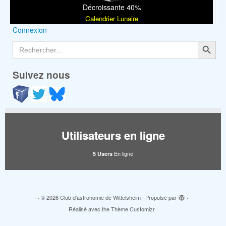
Décroissante 40%
Calendrier Lunaire
Connexion
Search Button
Search
for:
Suivez nous
Utilisateurs en ligne
En ligne
5 Users
·
© 2026
Club d'astronomie de Wittelsheim
·
Propulsé par
·
Réalisé avec the
Thème Customizr
·