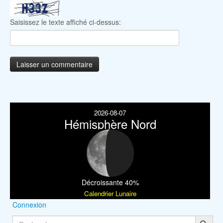
Saisissez le texte affiché ci-dessus:
2026-08-07
Hémisphère Nord
Décroissante 40%
Calendrier Lunaire
Connexion
Search Button
Search