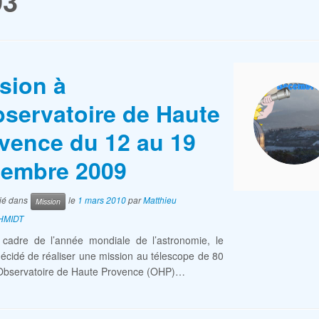
93
sion à
bservatoire de Haute
vence du 12 au 19
embre 2009
lié dans
le
1 mars 2010
par
Matthieu
Mission
HMIDT
 cadre de l’année mondiale de l’astronomie, le
cidé de réaliser une mission au télescope de 80
’Observatoire de Haute Provence (OHP)…