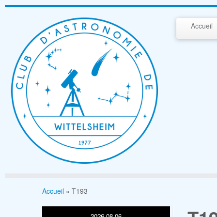
Passer
au
Accueil
contenu
Accueil
»
T193
2026-08-06