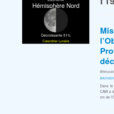
T1
Hémisphère Nord
Mis
Décroissante 51%
l’O
Calendrier Lunaire
Pro
déc
Billet pub
BACHSC
Dans le
CAW a dé
cm de l