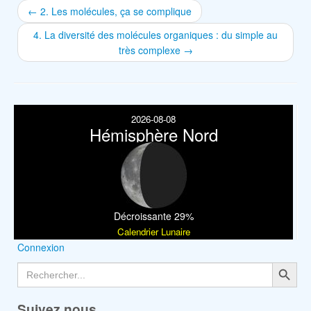
←
2. Les molécules, ça se complique
4. La diversité des molécules organiques : du simple au
très complexe
→
2026-08-08
Hémisphère Nord
Décroissante 29%
Calendrier Lunaire
Connexion
Search Button
Search
for:
Suivez nous