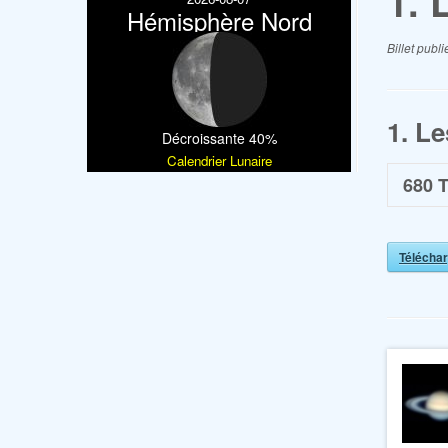
1. 
Hémisphère Nord
Billet publi
1. L
Décroissante 40%
Calendrier Lunaire
680
T
Téléchar