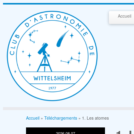
Passer
au
Accueil
contenu
Accueil
»
Téléchargements
»
1. Les atomes
2026-08-07