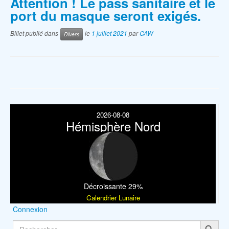
Attention ! Le pass sanitaire et le
port du masque seront exigés.
Billet publié dans
le
1 juillet 2021
par
CAW
Divers
2026-08-08
Hémisphère Nord
Décroissante 29%
Calendrier Lunaire
Connexion
Search Button
Search